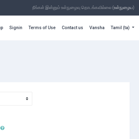
நீங்கள் இன்னும் உள்நுழைவு தொடங்கவில்லை (
உள்நுழைய
)
up
Signin
Terms of Use
Contact us
Vansha
Tamil ‎(ta)‎