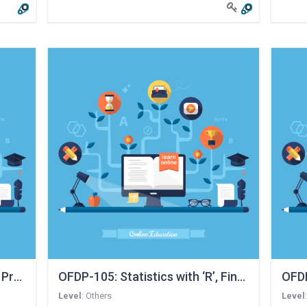
, Programming and Analytics
OFDP-105: Statistics with ‘R’, Financial Dat
Level
:
Others
Level