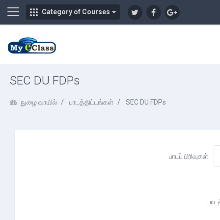
Side panel
Category of Courses
முக்கிய உள்ளடக்கத்திற்கு செல்க
SEC DU FDPs
நுழை வாயில்
பாடத்திட்டங்கள்
SEC DU FDPs
பாடப் பிரிவுகள்:
பாட