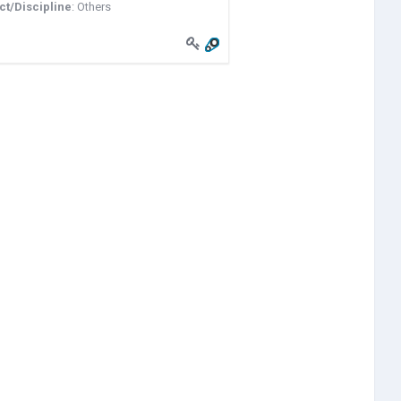
ct/Discipline
:
Others
ng Flutter