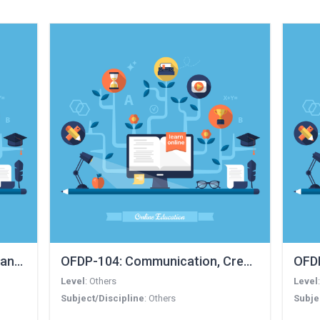
OFDP-104: Communication, Creative writing
OFDP-101: Basic IT tools, Advanced Spreadsheet Tools and St
OFDP
Level
:
Others
Level
Subject/Discipline
:
Others
Subje