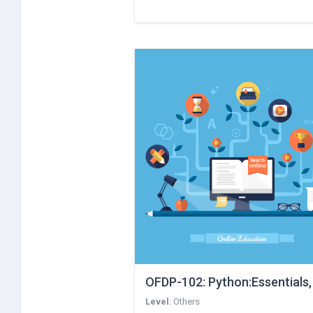
OFDP-102: Python:Essentials
Level
:
Others