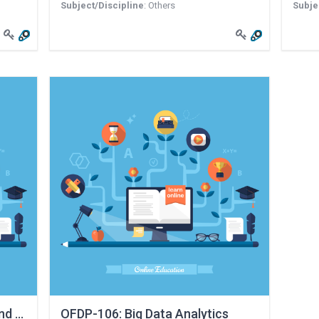
Subject/Discipline
:
Others
Subje
nd Web design & Development and App development usi
OFDP-106: Big Data Analytics