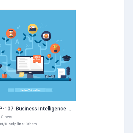
 and Personality Development
atistical Software Package with SPSS
-107: Business Intelligence and Data Visualization
:
Others
ct/Discipline
:
Others